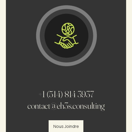
+1 (514) 814 3937
contact@eh3s.consulting
Nous Joindre